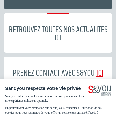
RETROUVEZ TOUTES NOS ACTUALITÉS
ICI
PRENEZ CONTACT AVEC S&YOU
ICI
Footer
Mentions légales
menu
Protection des Données