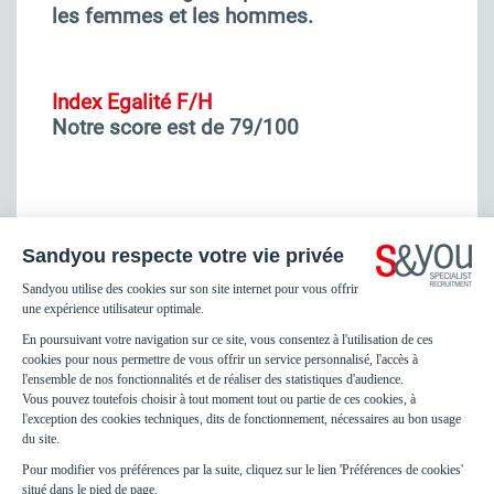
les femmes et les hommes.
Index Egalité F/H
Notre score est de 79/100
Footer
Mentions légales
menu
Protection des Données
Fraudes & Hameçonnages
Lanceur d'alertes
Espace Presse
Préférences des cookies