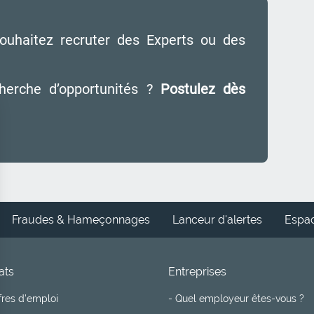
ouhaitez recruter des Experts ou des
herche d’opportunités ?
Postulez dès
Fraudes & Hameçonnages
Lanceur d'alertes
Espac
Footer
ats
Entreprises
plan:
fres d'emploi
- Quel employeur êtes-vous ?
ts
Entreprises