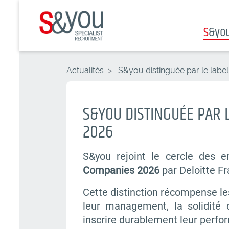
Aller
au
S
&yo
contenu
principal
Fil
Actualités
S&you distinguée par le lab
d'Ariane
S&YOU DISTINGUÉE PAR 
2026
S&you rejoint le cercle des e
Companies 2026
par Deloitte Fr
Cette distinction récompense le
leur management, la solidité
inscrire durablement leur perfo