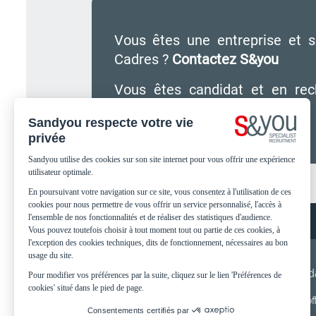
Vous êtes une entreprise et s
Cadres ?
Contactez S&you
Vous êtes candidat et en rec
maintenant
Footer
Mentions légales
Protection des Données
menu
Footer
Footer
S&you
Candid
plan:
plan:
- Nos implantations
- Nos of
S&you
Candida