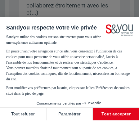
collaborez étroitement avec les
c(...)
TECHNICIEN EN RECHERCHE ET
DÉVELOPPEMENT F/H
Localisation :
Grasse (06130)
Vos missions :
Vos missions Au
sein du service Recherche &
Développement Arômes, vous
participez à la création et au
développement de solutions
aromatiques destinées aux
applications sucrées, dans le
respect des exigences
réglementaires, techniques et